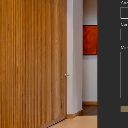
Ape
Cor
Men