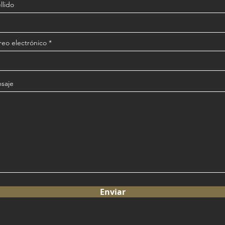
llido
reo electrónico
saje
Enviar