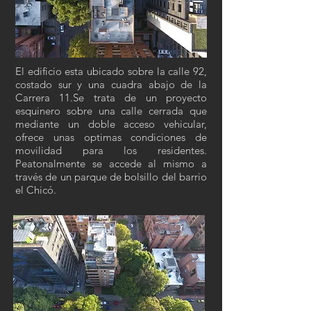
El edificio esta ubicado sobre la calle 92,
costado sur y una cuadra abajo de la
Carrera 11.Se trata de un proyecto
esquinero sobre una calle cerrada que
mediante un doble acceso vehicular,
ofrece unas optimas condiciones de
movilidad para los residentes.
Peatonalmente se accede al mismo a
través de un parque de bolsillo del barrio
el Chicó.