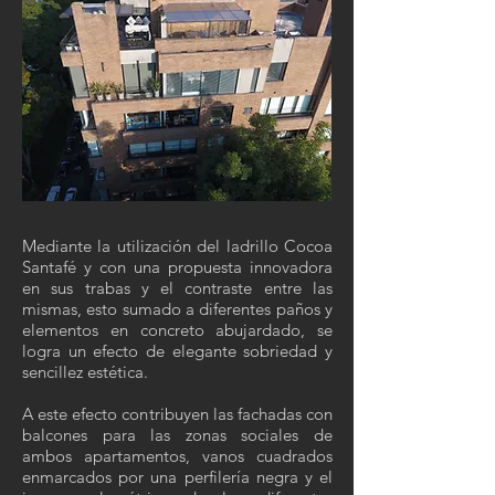
Mediante la utilización del ladrillo Cocoa
Santafé y con una propuesta innovadora
en sus trabas y el contraste entre las
mismas, esto sumado a diferentes paños y
elementos en concreto abujardado, se
logra un efecto de elegante sobriedad y
sencillez estética.
A este efecto contribuyen las fachadas con
balcones para las zonas sociales de
ambos apartamentos, vanos cuadrados
enmarcados por una perfilería negra y el